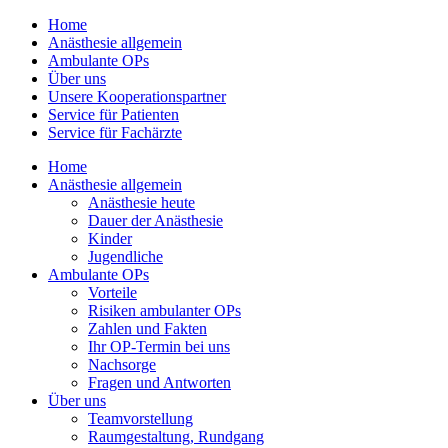
Home
Anästhesie allgemein
Ambulante OPs
Über uns
Unsere Kooperationspartner
Service für Patienten
Service für Fachärzte
Home
Anästhesie allgemein
Anästhesie heute
Dauer der Anästhesie
Kinder
Jugendliche
Ambulante OPs
Vorteile
Risiken ambulanter OPs
Zahlen und Fakten
Ihr OP-Termin bei uns
Nachsorge
Fragen und Antworten
Über uns
Teamvorstellung
Raumgestaltung, Rundgang